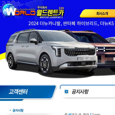
총
44
개의 글, 현재
1
/
3 page