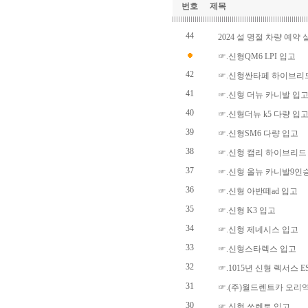
번호
제목
44
2024 설 명절 차량 예약 
☞.신형QM6 LPI 입고
42
☞.신형싼타페 하이브리
41
☞.신형 더뉴 카니발 입
40
☞.신형더뉴 k5 다량 입
39
☞.신형SM6 다량 입고
38
☞.신형 캠리 하이브리드
37
☞.신형 올뉴 카니발9인
36
☞.신형 아반떼ad 입고
35
☞.신형 K3 입고
34
☞.신형 제네시스 입고
33
☞.신형스타렉스 입고
32
☞.1015년 신형 렉서스 E
31
☞.(주)월드렌트카 오리
30
☞.신형 쏘렌토 입고