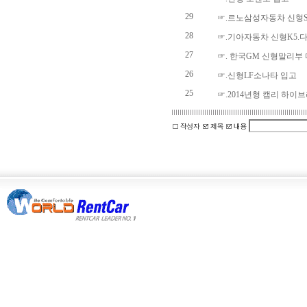
29
☞.르노삼성자동차 신형S
28
☞.기아자동차 신형K5.
27
☞. 한국GM 신형말리부
26
☞.신형LF소나타 입고
25
☞.2014년형 캠리 하이