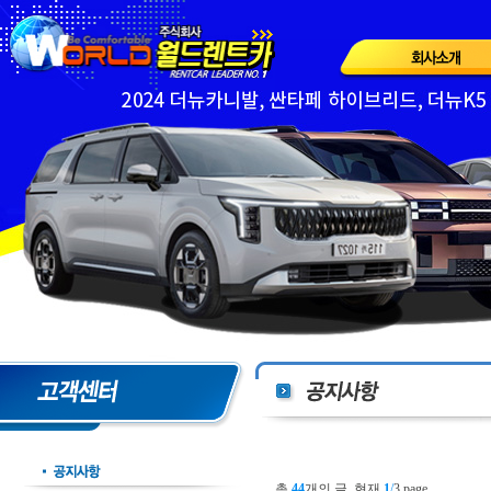
총
44
개의 글, 현재
1
/
3 page