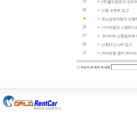
31
☞.(주)월드렌트카 오리
30
☞.신형 쏘렌토 입고
☞.르노삼성자동차 신형S
28
☞.기아자동차 신형K5.
27
☞. 한국GM 신형말리부
26
☞.신형LF소나타 입고
25
☞.2014년형 캠리 하이