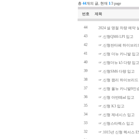
총
44
개의 글, 현재
1
/
3 page
번호
제목
44
2024 설 명절 차량 예약 
43
☞.신형QM6 LPI 입고
42
☞.신형싼타페 하이브리
41
☞.신형 더뉴 카니발 입
40
☞.신형더뉴 k5 다량 입
39
☞.신형SM6 다량 입고
38
☞.신형 캠리 하이브리드
37
☞.신형 올뉴 카니발9인
36
☞.신형 아반떼ad 입고
35
☞.신형 K3 입고
34
☞.신형 제네시스 입고
33
☞.신형스타렉스 입고
32
☞.1015년 신형 렉서스 E