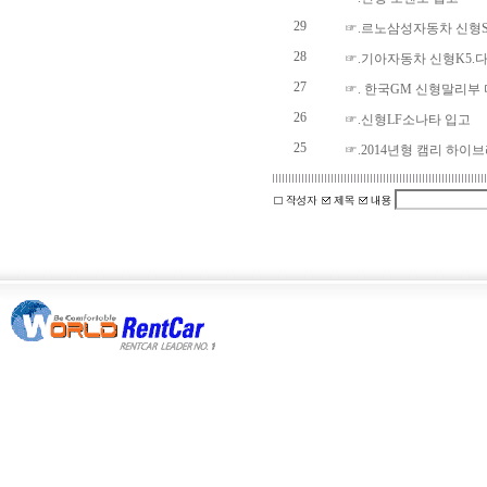
29
☞.르노삼성자동차 신형S
28
☞.기아자동차 신형K5.
27
☞. 한국GM 신형말리부
26
☞.신형LF소나타 입고
25
☞.2014년형 캠리 하이