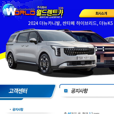
총
44
개의 글, 현재
1
/
3 page