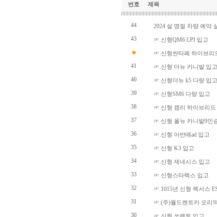
번호
제목
44
2024 설 명절 차량 예약 
43
☞.신형QM6 LPI 입고
☞.신형싼타페 하이브리
41
☞.신형 더뉴 카니발 입
40
☞.신형더뉴 k5 다량 입
39
☞.신형SM6 다량 입고
38
☞.신형 캠리 하이브리드
37
☞.신형 올뉴 카니발9인
36
☞.신형 아반떼ad 입고
35
☞.신형 K3 입고
34
☞.신형 제네시스 입고
33
☞.신형스타렉스 입고
32
☞.1015년 신형 렉서스 E
31
☞.(주)월드렌트카 오리
30
☞.신형 쏘렌토 입고