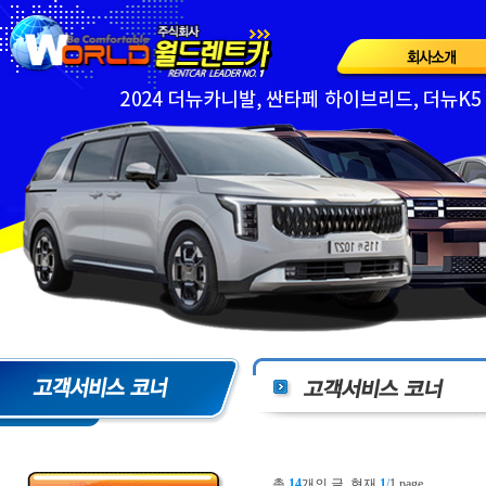
총
14
개의 글, 현재
1
/
1 page