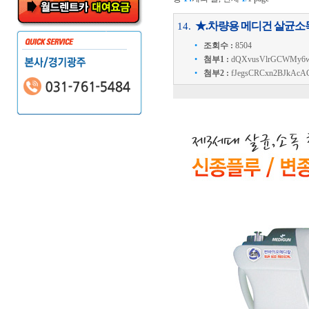
★.차량용 메디건 살균소
14.
•
조회수 :
8504
•
첨부1 :
dQXvusVlrGCWMy6w
•
첨부2 :
fJegsCRCxn2BJkAcAG