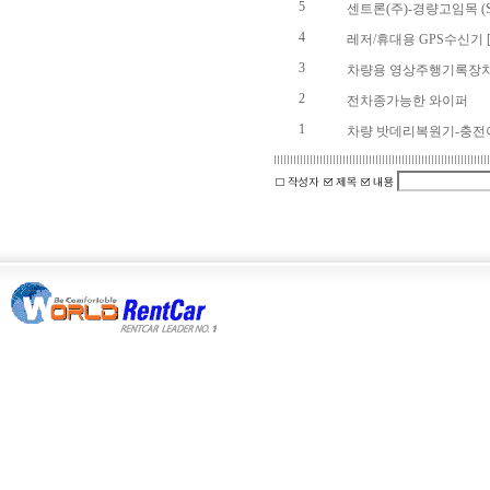
5
센트론(주)-경량고임목 (ST
4
레저/휴대용 GPS수신기 [Po
3
차량용 영상주행기록장
2
전차종가능한 와이퍼
1
차량 밧데리복원기-충전