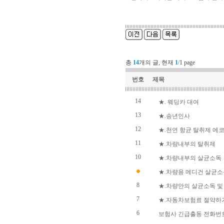
총
14
개의 글, 현재
1
/
1 page
번호
제목
14
★. 웨딩카 대여
13
★.송년인사
12
★.천연 항균 탈취제 에
11
★.차량내부의 탈취제
10
★.차량내부의 살균소독
★.차량용 메디건 살균
8
★.차량안의 살균소독 및
7
★.자동차보험료 절약하
6
보험사 긴급출동 전화번