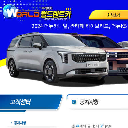
총
44
개의 글, 현재
3
/
3 page