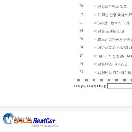
33
☞.신형스타렉스 입고
32
☞.1015년 신형 렉서스 E
31
☞.(주)월드렌트카 오리
30
☞.신형 쏘렌토 입고
29
☞.르노삼성자동차 신형S
28
☞.기아자동차 신형K5.
27
☞. 한국GM 신형말리부
26
☞.신형LF소나타 입고
25
☞.2014년형 캠리 하이