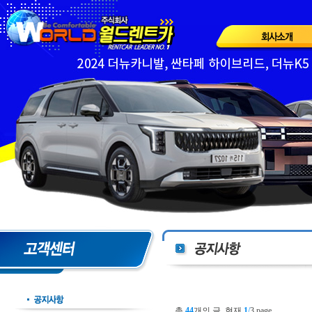
총
44
개의 글, 현재
1
/
3 page