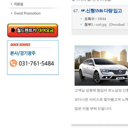
☞.신형SM6 다량 입고
67.
•
조회수 :
10644
•
첨부1 :
sm6.jpg
(Download : 12
고객님 성원에 힘입어 르노삼성 신형
보다나은 서비스로 찿아뵙고져 노력
많은 이용 부탁 드립니다.