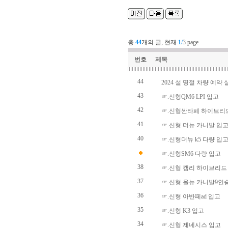
총
44
개의 글, 현재
1
/
3 page
번호
제목
44
2024 설 명절 차량 예약 
43
☞.신형QM6 LPI 입고
42
☞.신형싼타페 하이브리
41
☞.신형 더뉴 카니발 입
40
☞.신형더뉴 k5 다량 입
☞.신형SM6 다량 입고
38
☞.신형 캠리 하이브리드
37
☞.신형 올뉴 카니발9인
36
☞.신형 아반떼ad 입고
35
☞.신형 K3 입고
34
☞.신형 제네시스 입고