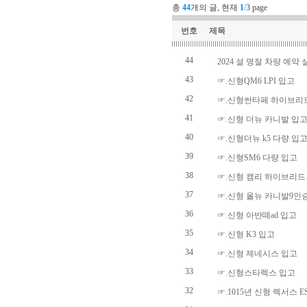
총
44
개의 글, 현재
1
/
3 page
번호
제목
44
2024 설 명절 차량 예약 
43
☞.신형QM6 LPI 입고
42
☞.신형싼타페 하이브리
41
☞.신형 더뉴 카니발 입
40
☞.신형더뉴 k5 다량 입
39
☞.신형SM6 다량 입고
38
☞.신형 캠리 하이브리드
37
☞.신형 올뉴 카니발9인
36
☞.신형 아반떼ad 입고
35
☞.신형 K3 입고
34
☞.신형 제네시스 입고
33
☞.신형스타렉스 입고
32
☞.1015년 신형 렉서스 E