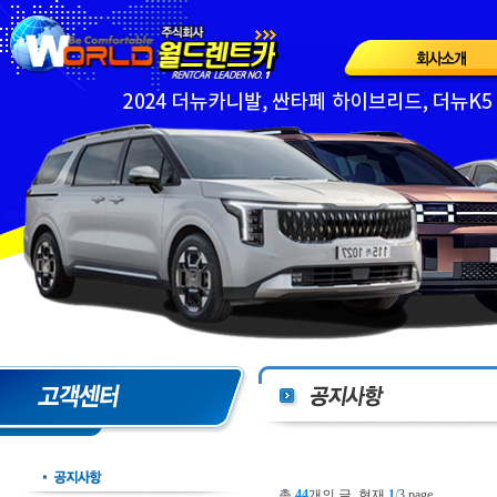
총
44
개의 글, 현재
1
/
3 page