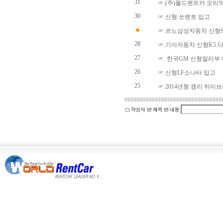
31
☞.(주)월드렌트카 오리
30
☞.신형 쏘렌토 입고
☞.르노삼성자동차 신형S
28
☞.기아자동차 신형K5.
27
☞. 한국GM 신형말리부
26
☞.신형LF소나타 입고
25
☞.2014년형 캠리 하이