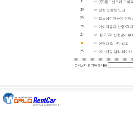
31
☞.(주)월드렌트카 오리
30
☞.신형 쏘렌토 입고
29
☞.르노삼성자동차 신형S
28
☞.기아자동차 신형K5.
27
☞. 한국GM 신형말리부
☞.신형LF소나타 입고
25
☞.2014년형 캠리 하이