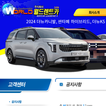
총
44
개의 글, 현재
1
/
3 page