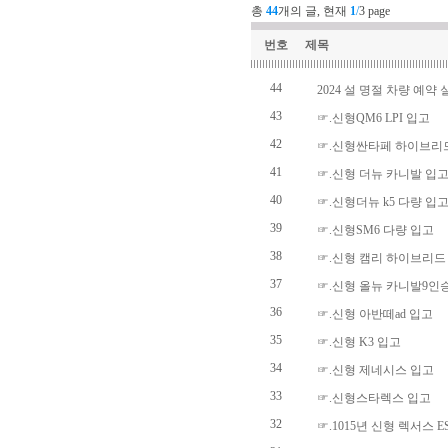
총
44
개의 글, 현재
1
/
3 page
번호
제목
44
2024 설 명절 차량 예약 
43
☞.신형QM6 LPI 입고
42
☞.신형싼타페 하이브리
41
☞.신형 더뉴 카니발 입
40
☞.신형더뉴 k5 다량 입
39
☞.신형SM6 다량 입고
38
☞.신형 캠리 하이브리드
37
☞.신형 올뉴 카니발9인
36
☞.신형 아반떼ad 입고
35
☞.신형 K3 입고
34
☞.신형 제네시스 입고
33
☞.신형스타렉스 입고
32
☞.1015년 신형 렉서스 E